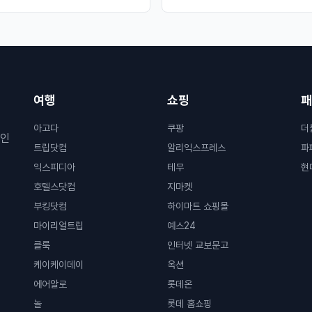
여행
쇼핑
패
아고다
쿠팡
더
할인
트립닷컴
알리익스프레스
파
익스피디아
테무
현
호텔스닷컴
지마켓
부킹닷컴
하이마트 쇼핑몰
마이리얼트립
예스24
클룩
인터넷 교보문고
케이케이데이
옥션
에어알로
롯데온
놀
롯데 홈쇼핑