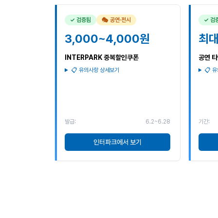
✓ 검증됨
🎭 공연·전시
✓ 검
3,000~4,000원
최대
INTERPARK 중복할인쿠폰
공연 타
📋 유의사항 상세보기
📋 
발급:
6.2~6.28
기간:
인터파크에서 보기