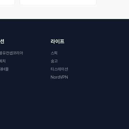
션
라이프
블유컨셉코리아
스픽
페치
숨고
대H몰
티스테이션
NordVPN