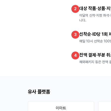
대상 작품·상품·지
2
이달의 신작·지정 좌석·
니다.
선착순·ID당 1회
3
매일 10시 선착순 10
전액 결제·부분 취
4
해외패키지 등은 전액 결
유사 플랫폼
이마트